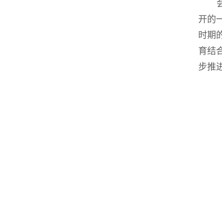
开的
时期
育结
步推